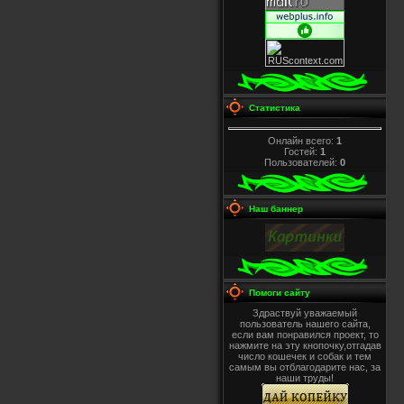
Статистика
Онлайн всего:
1
Гостей:
1
Пользователей:
0
Наш баннер
Помоги сайту
Здраствуй уважаемый
пользователь нашего сайта,
если вам понравился проект, то
нажмите на эту кнопочку,отгадав
число кошечек и собак и тем
самым вы отблагодарите нас, за
наши труды!