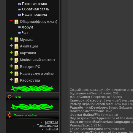
Гостевая книга
Обратная связь
Наши правила
Общение(форум,чат)
Форум
Чат
Музыка
Анимации
Картинки
Мобильный контент
Все для PC
Наши услуги online
Расскрутка
Создай свою команду, обучи игроков и пр
Год выпуска/Year of issue:
2013
Жанр/Genre:
Спортивные / Sports
Теги
Категория/Category:
Java игры/Java ga
Размер экрана/Screen size:
128x160 176
Разработчик/Developer:
Inlogic Software
Платформа/Platform:
Java
Формат файла/File format:
.jar
Таланты сайта
Вид устройства/Appearance of the devi
Язык интерфейса/Interface language:
а
M@ksiM
Размер/Size:
1,93 Mb
Тарабанщица
Touch Screen/Stylus:
есть/there are
FileFast
Статус игры/The status of the game:
бес