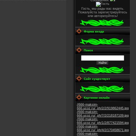
Сообщения:
Гость, мы рады вас видеть.
Пожалуйста зарегистрируйтесь
или авторизуйтесь!
Форма входа
Поиск
Сайт существует
Картинки онлайн
//666-maksim-
666.ucoz.ru/_ph/2/2/919862445.jpg
//666-maksim-
666.ucoz.ru/_ph/7/2/218187109.jpg
//666-maksim-
666.ucoz.ru/_ph/1/2/877421594.jpg
//666-maksim-
666.ucoz.ru/_ph/4/2/170458671.jpg
//666-maksim-