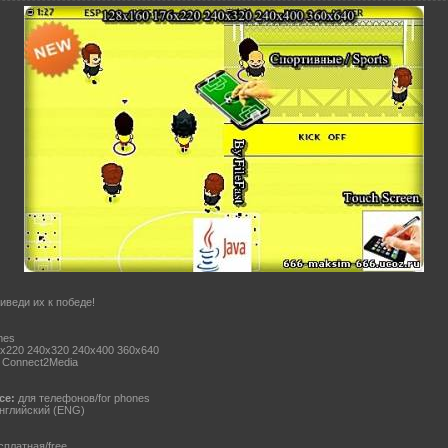
иведи их к победе!
mes
x220 240x320 240x400 360x640
, Connect2Media
ce:
для телефонов/for phones
нглийский (ENG)
платная/free