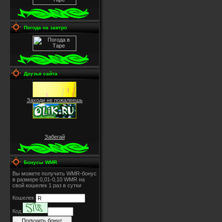
Погода на завтро
Друзья сайта
Заходи не пожалеешь
Забегай
Бонусы WMR
Вы можете получить WMR-бонус
в размере 0,01-0,10 WMR на
свой кошелек 1 раз в сутки
Кошелек
Код