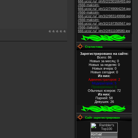
666.ucoz.ru/_ph/6/2/230166493.jpg
//666-maksim-
666.ucoz.ru/_ph/1/2/749064234.jpg
//666-maksim-
666.ucoz.ru/_ph/3/2/983149998.jpg
//666-maksim-
666.ucoz.ru/_ph/3/2/197350567.jpg
//666-maksim-
666.ucoz.ru/_ph/2/2/811108580.jpg
Статистика
Зарегистрировано на сайте:
Всего: 86
Новых за месяц: 0
Новых за неделю: 0
Новых вчера: 0
Новых сегодня: 0
Из них
:
Администраторов: 2
Модераторов: 5
Проверенных: 6
Обычных юзеров: 72
Из них
:
Парней: 58
Девушек: 26
Сайт зарегистрирован