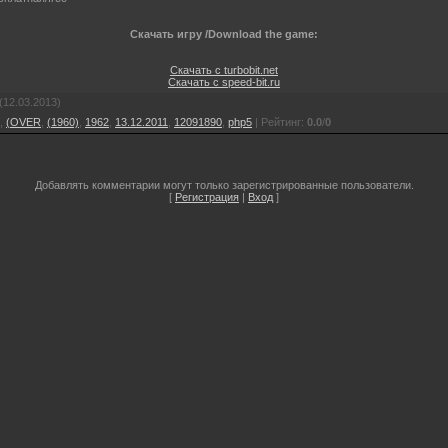
Скачать игру /Download the game:
Скачать с turbobit.net
Скачать с speed-bit.ru
(12.03.2013)
,
(OVER
,
(1960)
,
1962
,
13.12.2011
,
12091890
,
php5
|
Рейтинг
:
0.0
/
0
Добавлять комментарии могут только зарегистрированные пользователи.
[
Регистрация
|
Вход
]