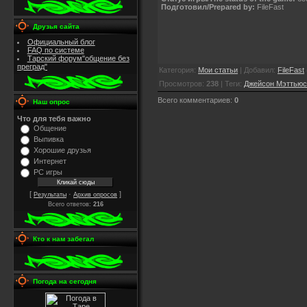
Подготовил/Prepared by:
FileFast
Друзья сайта
Официальный блог
FAQ по системе
Тарский форум"общение без
преград"
Категория
:
Мои статьи
|
Добавил
:
FileFast
Просмотров
:
238
|
Теги
:
Джейсон Мэттьюс
Всего комментариев
:
0
Наш опрос
Что для тебя важно
Общение
Выпивка
Хорошие друзья
Интернет
PC игры
[
·
]
Результаты
Архив опросов
Всего ответов:
216
Кто к нам забегал
Погода на сегодня