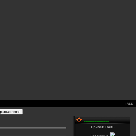
|
RSS
______________
Привет: Гость