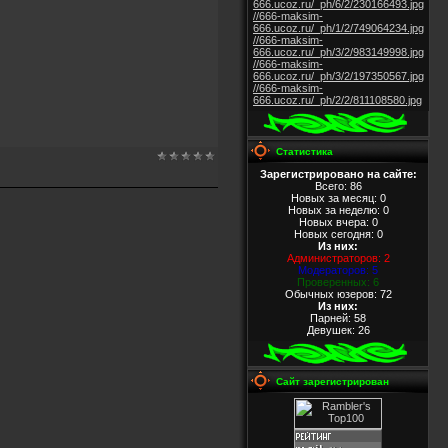
666.ucoz.ru/_ph/6/2/230166493.jpg
//666-maksim-
666.ucoz.ru/_ph/1/2/749064234.jpg
//666-maksim-
666.ucoz.ru/_ph/3/2/983149998.jpg
//666-maksim-
666.ucoz.ru/_ph/3/2/197350567.jpg
//666-maksim-
666.ucoz.ru/_ph/2/2/811108580.jpg
Статистика
Зарегистрировано на сайте:
Всего: 86
Новых за месяц: 0
Новых за неделю: 0
Новых вчера: 0
Новых сегодня: 0
Из них
:
Администраторов: 2
Модераторов: 5
Проверенных: 6
Обычных юзеров: 72
Из них
:
Парней: 58
Девушек: 26
Сайт зарегистрирован