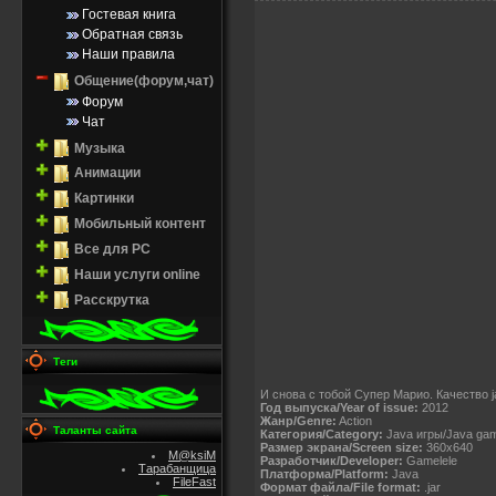
Гостевая книга
Обратная связь
Наши правила
Общение(форум,чат)
Форум
Чат
Музыка
Анимации
Картинки
Мобильный контент
Все для PC
Наши услуги online
Расскрутка
Теги
И снова с тобой Супер Марио. Качество j
Год выпуска/Year of issue:
2012
Жанр/Genre:
Action
Таланты сайта
Категория/Category:
Java игры/Java ga
Размер экрана/Screen size:
360x640
M@ksiM
Разработчик/Developer:
Gamelele
Тарабанщица
Платформа/Platform:
Java
FileFast
Формат файла/File format:
.jar