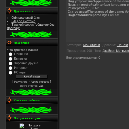
Вид устройства/Appearance of the devi
Язык интерфейса/Interface language:
р
Размер/Size:
1,62 Mb
Друзья сайта
Статус игры/The status of the game:
бес
Подготовил/Prepared by:
FileFast
Официальный блог
FAQ по системе
Тарский форум"общение без
преград"
Наш опрос
Категория
:
Мои статьи
|
Добавил
:
FileFast
Что для тебя важно
Просмотров
:
208
|
Теги
:
Джейсон Мэттьюс
Общение
Всего комментариев
:
0
Выпивка
Хорошие друзья
Интернет
PC игры
[
·
]
Результаты
Архив опросов
Всего ответов:
216
Кто к нам забегал
Погода на сегодня