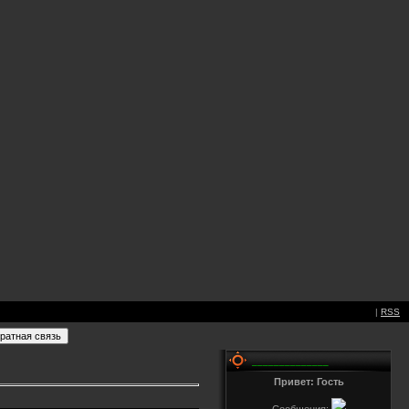
|
RSS
______________
Привет: Гость