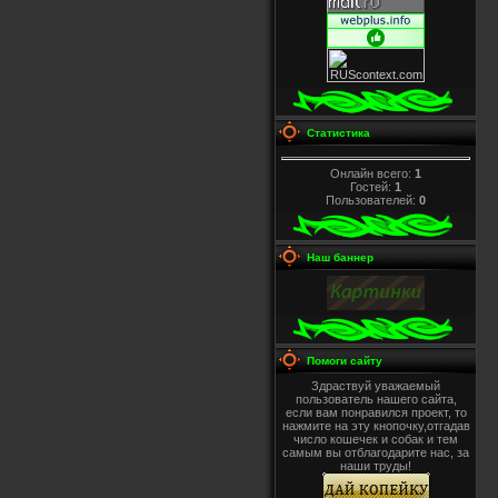
Статистика
Онлайн всего:
1
Гостей:
1
Пользователей:
0
Наш баннер
Помоги сайту
Здраствуй уважаемый
пользователь нашего сайта,
если вам понравился проект, то
нажмите на эту кнопочку,отгадав
число кошечек и собак и тем
самым вы отблагодарите нас, за
наши труды!