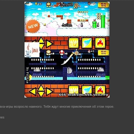
ava-игры возросло намного. Тебя ждут многие приключения об этом герое.
mes