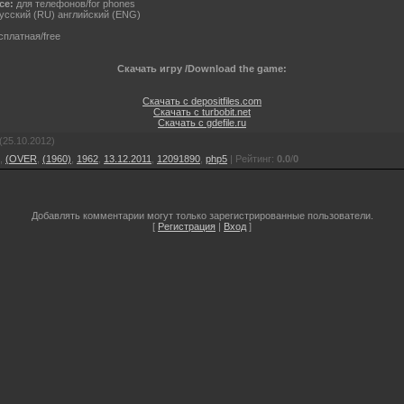
ce:
для телефонов/for phones
усский (RU) английский (ENG)
платная/free
Скачать игру /Download the game:
Скачать с depositfiles.com
Скачать с turbobit.net
Скачать с gdefile.ru
(25.10.2012)
,
(OVER
,
(1960)
,
1962
,
13.12.2011
,
12091890
,
php5
|
Рейтинг
:
0.0
/
0
Добавлять комментарии могут только зарегистрированные пользователи.
[
Регистрация
|
Вход
]