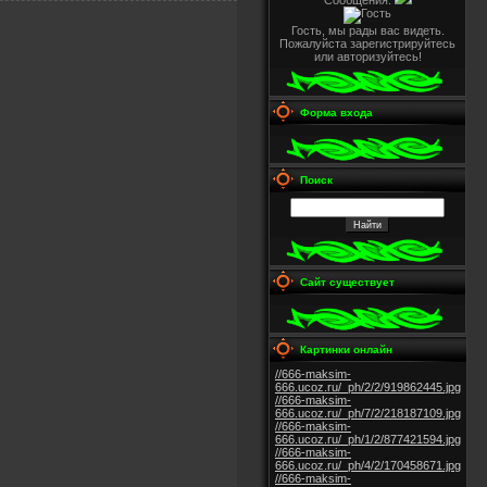
Сообщения:
Гость, мы рады вас видеть.
Пожалуйста зарегистрируйтесь
или авторизуйтесь!
Форма входа
Поиск
Сайт существует
Картинки онлайн
//666-maksim-
666.ucoz.ru/_ph/2/2/919862445.jpg
//666-maksim-
666.ucoz.ru/_ph/7/2/218187109.jpg
//666-maksim-
666.ucoz.ru/_ph/1/2/877421594.jpg
//666-maksim-
666.ucoz.ru/_ph/4/2/170458671.jpg
//666-maksim-