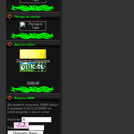
Погода на завтро
Друзья сайта
Заходи не пожалеешь
Забегай
Бонусы WMR
Вы можете получить WMR-бонус
в размере 0,01-0,10 WMR на
свой кошелек 1 раз в сутки
Кошелек
Код