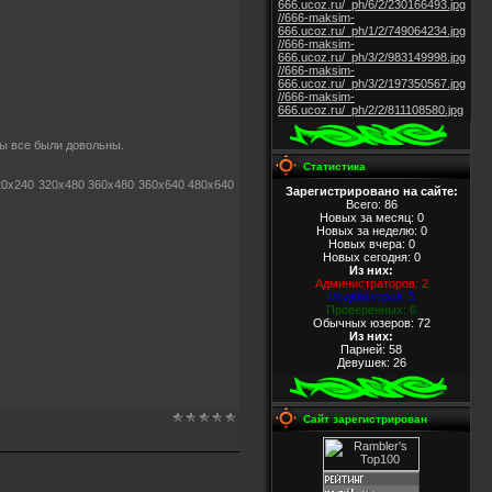
666.ucoz.ru/_ph/6/2/230166493.jpg
//666-maksim-
666.ucoz.ru/_ph/1/2/749064234.jpg
//666-maksim-
666.ucoz.ru/_ph/3/2/983149998.jpg
//666-maksim-
666.ucoz.ru/_ph/3/2/197350567.jpg
//666-maksim-
666.ucoz.ru/_ph/2/2/811108580.jpg
бы все были довольны.
Статистика
20x240 320x480 360x480 360x640 480x640
Зарегистрировано на сайте:
Всего: 86
Новых за месяц: 0
Новых за неделю: 0
Новых вчера: 0
Новых сегодня: 0
Из них
:
Администраторов: 2
Модераторов: 5
Проверенных: 6
Обычных юзеров: 72
Из них
:
Парней: 58
Девушек: 26
Сайт зарегистрирован