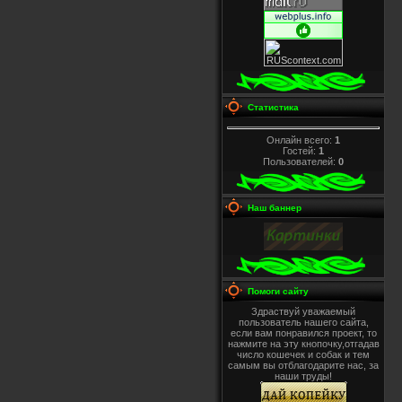
Статистика
Онлайн всего:
1
Гостей:
1
Пользователей:
0
Наш баннер
Помоги сайту
Здраствуй уважаемый
пользователь нашего сайта,
если вам понравился проект, то
нажмите на эту кнопочку,отгадав
число кошечек и собак и тем
самым вы отблагодарите нас, за
наши труды!