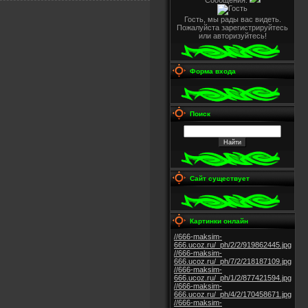
Сообщения:
Гость, мы рады вас видеть.
Пожалуйста зарегистрируйтесь
или авторизуйтесь!
Форма входа
Поиск
Сайт существует
Картинки онлайн
//666-maksim-
666.ucoz.ru/_ph/2/2/919862445.jpg
//666-maksim-
666.ucoz.ru/_ph/7/2/218187109.jpg
//666-maksim-
666.ucoz.ru/_ph/1/2/877421594.jpg
//666-maksim-
666.ucoz.ru/_ph/4/2/170458671.jpg
//666-maksim-