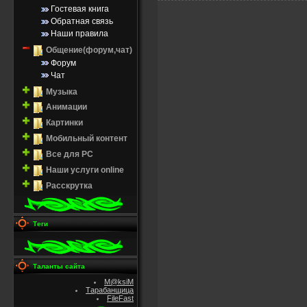
Гостевая книга
Обратная связь
Наши правила
Общение(форум,чат)
Форум
Чат
Музыка
Анимации
Картинки
Мобильный контент
Все для PC
Наши услуги online
Расскрутка
Теги
Таланты сайта
M@ksiM
Тарабанщица
FileFast