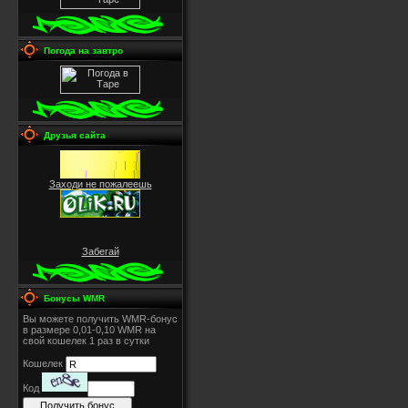
Погода на завтро
Друзья сайта
Заходи не пожалеешь
Забегай
Бонусы WMR
Вы можете получить WMR-бонус
в размере 0,01-0,10 WMR на
свой кошелек 1 раз в сутки
Кошелек
Код