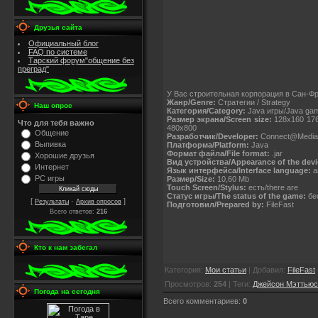
Друзья сайта
Официальный блог
FAQ по системе
Тарский форум"общение без
преград"
У Вас строительная корпорация в Сан-Фр
Жанр/Genre:
Стратегии / Strategy
Наш опрос
Категория/Category:
Java игры/Java ga
Размер экрана/Screen size:
128x160 176
Что для тебя важно
480x800
Общение
Разработчик/Developer:
Connect@Media
Выпивка
Платформа/Platform:
Java
Формат файла/File format:
.jar
Хорошие друзья
Вид устройства/Appearance of the devi
Интернет
Язык интерфейса/Interface language:
а
PC игры
Размер/Size:
10,60 Mb
Touch Screen/Stylus:
есть/there are
Статус игры/The status of the game:
бес
[
·
]
Результаты
Архив опросов
Подготовил/Prepared by:
FileFast
Всего ответов:
216
Кто к нам забегал
Категория
:
Мои статьи
|
Добавил
:
FileFast
Просмотров
:
254
|
Теги
:
Джейсон Мэттьюс
Погода на сегодня
Всего комментариев
:
0