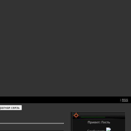
|
RSS
______________
Привет: Гость