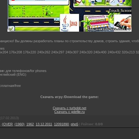
анциско! Вы должны разработать планы по строительству домов, строить здания, что
mes
x204 176x208 176x220 240x262 240x297 240x307 240x320 240x400 240x432 320x213 3
ce:
для телефонов/for phones
нглийский (ENG)
платная/free
Скачать игру /Download the game:
Скачать с turbobit.net
Скачать с gdefile.ru
(17.02.2013)
,
(OVER
,
(1960)
,
1962
,
13.12.2011
,
12091890
,
php5
|
Рейтинг
:
0.0
/
0