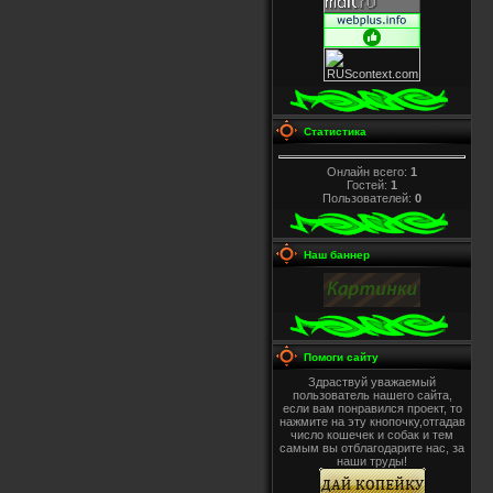
Статистика
Онлайн всего:
1
Гостей:
1
Пользователей:
0
Наш баннер
Помоги сайту
Здраствуй уважаемый
пользователь нашего сайта,
если вам понравился проект, то
нажмите на эту кнопочку,отгадав
число кошечек и собак и тем
самым вы отблагодарите нас, за
наши труды!