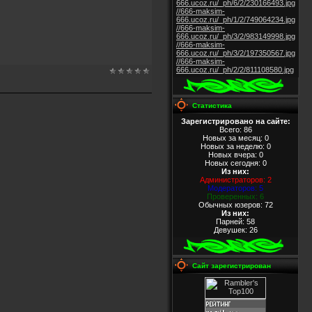
666.ucoz.ru/_ph/6/2/230166493.jpg
//666-maksim-
666.ucoz.ru/_ph/1/2/749064234.jpg
//666-maksim-
666.ucoz.ru/_ph/3/2/983149998.jpg
//666-maksim-
666.ucoz.ru/_ph/3/2/197350567.jpg
//666-maksim-
666.ucoz.ru/_ph/2/2/811108580.jpg
Статистика
Зарегистрировано на сайте:
Всего: 86
Новых за месяц: 0
Новых за неделю: 0
Новых вчера: 0
Новых сегодня: 0
Из них
:
Администраторов: 2
Модераторов: 5
Проверенных: 6
Обычных юзеров: 72
Из них
:
Парней: 58
Девушек: 26
Сайт зарегистрирован