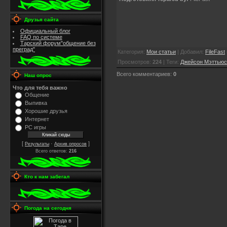
Друзья сайта
Официальный блог
FAQ по системе
Тарский форум"общение без
преград"
Категория
:
Мои статьи
|
Добавил
:
FileFast
Просмотров
:
224
|
Теги
:
Джейсон Мэттьюс
Всего комментариев
:
0
Наш опрос
Что для тебя важно
Общение
Выпивка
Хорошие друзья
Интернет
PC игры
[
·
]
Результаты
Архив опросов
Всего ответов:
216
Кто к нам забегал
Погода на сегодня