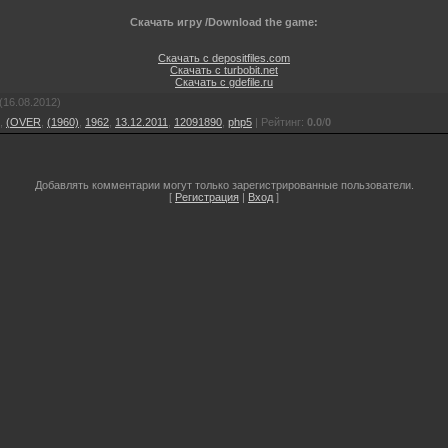
Скачать игру /Download the game:
Скачать с depositfiles.com
Скачать с turbobit.net
Скачать с gdefile.ru
(16.08.2012)
,
(OVER
,
(1960)
,
1962
,
13.12.2011
,
12091890
,
php5
|
Рейтинг
:
0.0
/
0
Добавлять комментарии могут только зарегистрированные пользователи.
[
Регистрация
|
Вход
]