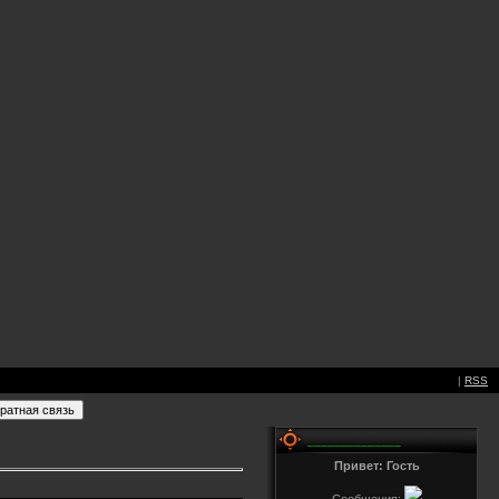
|
RSS
______________
Привет: Гость