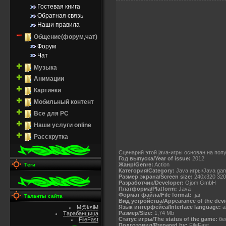
Гостевая книга
Обратная связь
Наши правила
Общение(форум,чат)
Форум
Чат
Музыка
Анимации
Картинки
Мобильный контент
Все для PC
Наши услуги online
Расскрутка
Сценарий этой java-игры основан на по
Год выпуска/Year of issue:
2012
Жанр/Genre:
Action
Теги
Категория/Category:
Java игры/Java ga
Размер экрана/Screen size:
240x320 320
Разработчик/Developer:
Ojom GmbH
Платформа/Platform:
Java
Формат файла/File format:
.jar
Таланты сайта
Вид устройства/Appearance of the devi
Язык интерфейса/Interface language:
а
M@ksiM
Размер/Size:
1,74 Mb
Тарабанщица
Статус игры/The status of the game:
бес
FileFast
Подготовил/Prepared by:
FileFast