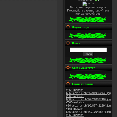
Сообщения:
Гость, мы рады вас видеть.
Пожалуйста зарегистрируйтесь
или авторизуйтесь!
Форма входа
Поиск
Сайт существует
Картинки онлайн
//666-maksim-
666.ucoz.ru/_ph/2/2/919862445.jpg
//666-maksim-
666.ucoz.ru/_ph/7/2/218187109.jpg
//666-maksim-
666.ucoz.ru/_ph/1/2/877421594.jpg
//666-maksim-
666.ucoz.ru/_ph/4/2/170458671.jpg
//666-maksim-