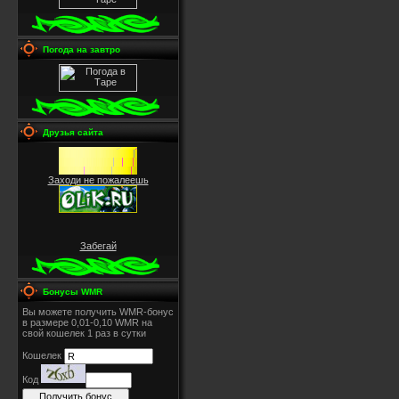
Погода на завтро
Друзья сайта
Заходи не пожалеешь
Забегай
Бонусы WMR
Вы можете получить WMR-бонус
в размере 0,01-0,10 WMR на
свой кошелек 1 раз в сутки
Кошелек
Код