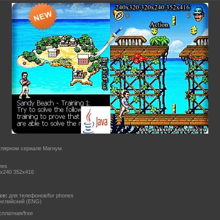
пулярном сериале Магнум.
mes
x240 352x416
ce:
для телефонов/for phones
нглийский (ENG)
платная/free