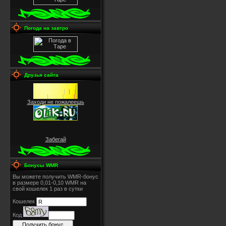
Погода на завтро
Друзья сайта
Заходи не пожалеешь
Забегай
Бонусы WMR
Вы можете получить WMR-бонус
в размере 0,01-0,10 WMR на
свой кошелек 1 раз в сутки
Кошелек
Код