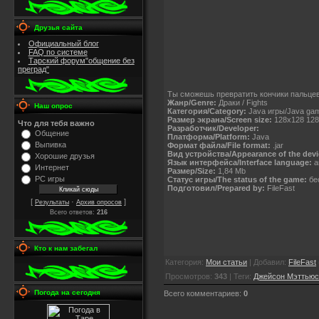
Друзья сайта
Официальный блог
FAQ по системе
Тарский форум"общение без
преград"
Ты сможешь превратить кончики пальцев
Жанр/Genre:
Драки / Fights
Наш опрос
Категория/Category:
Java игры/Java ga
Размер экрана/Screen size:
128x128 128
Что для тебя важно
Разработчик/Developer:
Общение
Платформа/Platform:
Java
Выпивка
Формат файла/File format:
.jar
Вид устройства/Appearance of the devi
Хорошие друзья
Язык интерфейса/Interface language:
а
Интернет
Размер/Size:
1,84 Mb
PC игры
Статус игры/The status of the game:
бес
Подготовил/Prepared by:
FileFast
[
·
]
Результаты
Архив опросов
Всего ответов:
216
Кто к нам забегал
Категория
:
Мои статьи
|
Добавил
:
FileFast
Просмотров
:
343
|
Теги
:
Джейсон Мэттьюс
Погода на сегодня
Всего комментариев
:
0