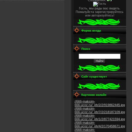
Сообщения:
Гость, мы рады вас видеть.
Пожалуйста зарегистрируйтесь
или авторизуйтесь!
Форма входа
Поиск
Сайт существует
Картинки онлайн
//666-maksim-
666.ucoz.ru/_ph/2/2/919862445.jpg
//666-maksim-
666.ucoz.ru/_ph/7/2/218187109.jpg
//666-maksim-
666.ucoz.ru/_ph/1/2/877421594.jpg
//666-maksim-
666.ucoz.ru/_ph/4/2/170458671.jpg
//666-maksim-