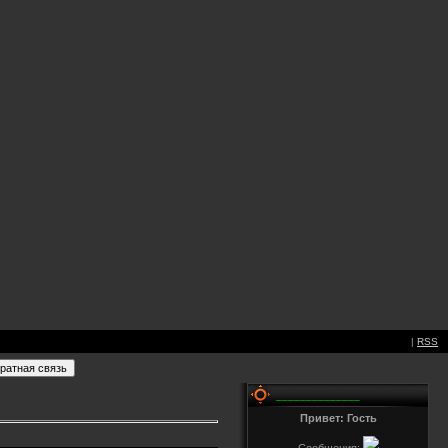
|
RSS
______________
Привет: Гость