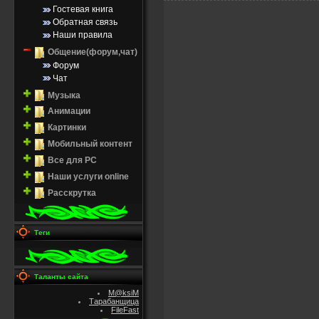
Гостевая книга
Обратная связь
Наши правила
Общение(форум,чат)
Форум
Чат
Музыка
Анимации
Картинки
Мобильный контент
Все для PC
Наши услуги online
Расскрутка
Теги
Таланты сайта
M@ksiM
Тарабанщица
FileFast