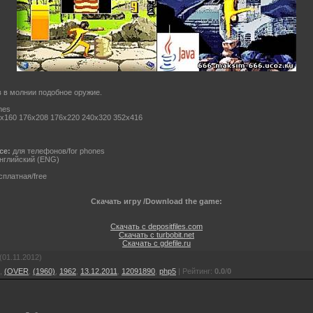
 в молнии подобное оружие.
mes
x160 176x208 176x220 240x320 352x416
ce:
для телефонов/for phones
нглийский (ENG)
платная/free
Скачать игру /Download the game:
Скачать с depositfiles.com
Скачать с turbobit.net
Скачать с gdefile.ru
(01.11.2012)
,
(OVER
,
(1960)
,
1962
,
13.12.2011
,
12091890
,
php5
|
Рейтинг
:
0.0
/
0