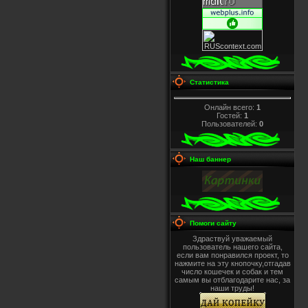
Статистика
Онлайн всего:
1
Гостей:
1
Пользователей:
0
Наш баннер
Помоги сайту
Здраствуй уважаемый
пользователь нашего сайта,
если вам понравился проект, то
нажмите на эту кнопочку,отгадав
число кошечек и собак и тем
самым вы отблагодарите нас, за
наши труды!