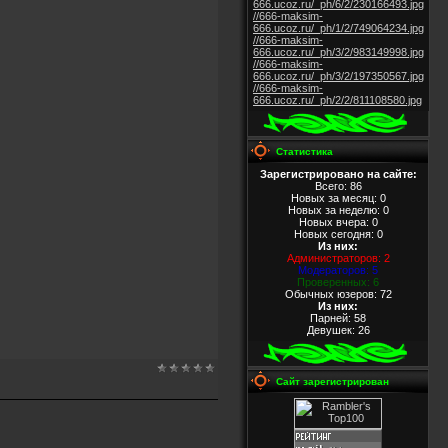
666.ucoz.ru/_ph/6/2/230166493.jpg
//666-maksim-
666.ucoz.ru/_ph/1/2/749064234.jpg
//666-maksim-
666.ucoz.ru/_ph/3/2/983149998.jpg
//666-maksim-
666.ucoz.ru/_ph/3/2/197350567.jpg
//666-maksim-
666.ucoz.ru/_ph/2/2/811108580.jpg
Статистика
Зарегистрировано на сайте:
Всего: 86
Новых за месяц: 0
Новых за неделю: 0
Новых вчера: 0
Новых сегодня: 0
Из них
:
Администраторов: 2
Модераторов: 5
Проверенных: 6
Обычных юзеров: 72
Из них
:
Парней: 58
Девушек: 26
Сайт зарегистрирован