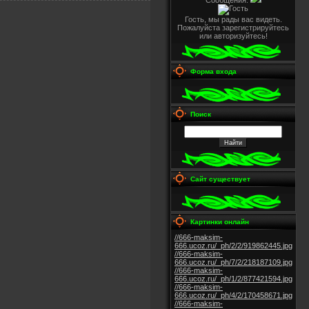
Сообщения:
Гость, мы рады вас видеть.
Пожалуйста зарегистрируйтесь
или авторизуйтесь!
Форма входа
Поиск
Сайт существует
Картинки онлайн
//666-maksim-
666.ucoz.ru/_ph/2/2/919862445.jpg
//666-maksim-
666.ucoz.ru/_ph/7/2/218187109.jpg
//666-maksim-
666.ucoz.ru/_ph/1/2/877421594.jpg
//666-maksim-
666.ucoz.ru/_ph/4/2/170458671.jpg
//666-maksim-