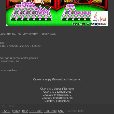
достаточно, поэтому не стоит торопиться.
mes
x160 176x208 176x220 240x320
ce:
для телефонов/for phones
нглийский (ENG)
платная/free
Скачать игру /Download the game:
Скачать с depositfiles.com
Скачать с turbobit.net
Скачать с fileworlds.ru
Скачать с shareflare.net
Скачать с gdefile.ru
(02.07.2012)
,
(OVER
,
(1960)
,
1962
,
13.12.2011
,
12091890
,
php5
|
Рейтинг
:
0.0
/
0