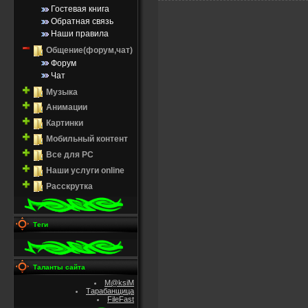
Гостевая книга
Обратная связь
Наши правила
Общение(форум,чат)
Форум
Чат
Музыка
Анимации
Картинки
Мобильный контент
Все для PC
Наши услуги online
Расскрутка
Теги
Таланты сайта
M@ksiM
Тарабанщица
FileFast