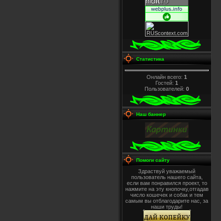
Статистика
Онлайн всего:
1
Гостей:
1
Пользователей:
0
Наш баннер
Помоги сайту
Здраствуй уважаемый
пользователь нашего сайта,
если вам понравился проект, то
нажмите на эту кнопочку,отгадав
число кошечек и собак и тем
самым вы отблагодарите нас, за
наши труды!