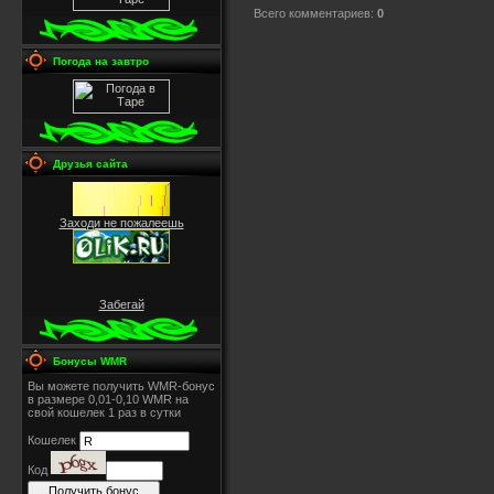
Всего комментариев
:
0
Погода на завтро
Друзья сайта
Заходи не пожалеешь
Забегай
Бонусы WMR
Вы можете получить WMR-бонус
в размере 0,01-0,10 WMR на
свой кошелек 1 раз в сутки
Кошелек
Код