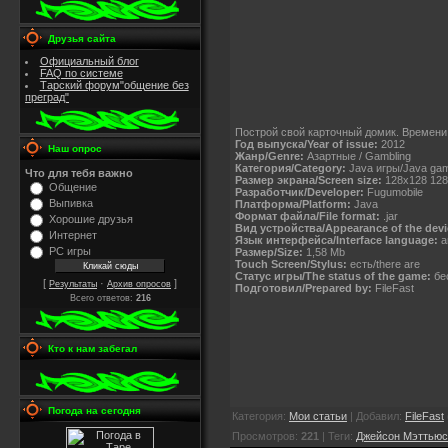
Друзья сайта
Официальный блог
FAQ по системе
Тарский форум"общение без
преград"
Построй свой карточный домик. Времени 
Год выпуска/Year of issue:
2012
Наш опрос
Жанр/Genre:
Азартные / Gambling
Категория/Category:
Java игры/Java ga
Что для тебя важно
Размер экрана/Screen size:
128x128 128
Общение
Разработчик/Developer:
Fugumobile
Выпивка
Платформа/Platform:
Java
Формат файла/File format:
.jar
Хорошие друзья
Вид устройства/Appearance of the devi
Интернет
Язык интерфейса/Interface language:
а
PC игры
Размер/Size:
1,58 Mb
Touch Screen/Stylus:
есть/there are
Статус игры/The status of the game:
бес
[
·
]
Результаты
Архив опросов
Подготовил/Prepared by:
FileFast
Всего ответов:
216
Кто к нам забегал
Погода на сегодня
Категория
:
Мои статьи
|
Добавил
:
FileFast
Просмотров
:
221
|
Теги
:
Джейсон Мэттьюс