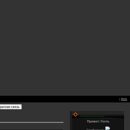
|
RSS
______________
Привет: Гость