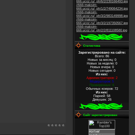
666.ucoz.ru/_ph/6/2/230166493.jpg
//666-maksim-
666.ucoz.ru/_ph/1/2/749064234.jpg
//666-maksim-
666.ucoz.ru/_ph/3/2/983149998.jpg
//666-maksim-
666.ucoz.ru/_ph/3/2/197350567.jpg
//666-maksim-
666.ucoz.ru/_ph/2/2/811108580.jpg
Статистика
Зарегистрировано на сайте:
Всего: 86
Новых за месяц: 0
Новых за неделю: 0
Новых вчера: 0
Новых сегодня: 0
Из них
:
Администраторов: 2
Модераторов: 5
Проверенных: 6
Обычных юзеров: 72
Из них
:
Парней: 58
Девушек: 26
Сайт зарегистрирован