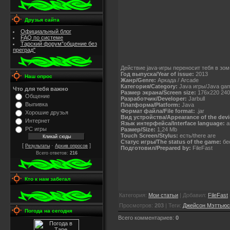
Друзья сайта
Официальный блог
FAQ по системе
Тарский форум"общение без
преград"
Действие java-игры переносит тебя в зо
Год выпуска/Year of issue:
2013
Наш опрос
Жанр/Genre:
Аркада / Arcade
Категория/Category:
Java игры/Java ga
Что для тебя важно
Размер экрана/Screen size:
176x220 240
Общение
Разработчик/Developer:
Jarbull
Выпивка
Платформа/Platform:
Java
Формат файла/File format:
.jar
Хорошие друзья
Вид устройства/Appearance of the devi
Интернет
Язык интерфейса/Interface language:
а
PC игры
Размер/Size:
1,24 Mb
Touch Screen/Stylus:
есть/there are
Статус игры/The status of the game:
бес
[
·
]
Результаты
Архив опросов
Подготовил/Prepared by:
FileFast
Всего ответов:
216
Кто к нам забегал
Категория
:
Мои статьи
|
Добавил
:
FileFast
Просмотров
:
203
|
Теги
:
Джейсон Мэттьюс
Погода на сегодня
Всего комментариев
:
0