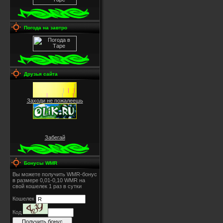
Погода на завтро
Друзья сайта
Заходи не пожалеешь
Забегай
Бонусы WMR
Вы можете получить WMR-бонус
в размере 0,01-0,10 WMR на
свой кошелек 1 раз в сутки
Кошелек
Код