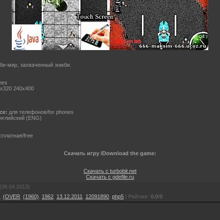
мби-мир, захваченный зомби.
mes
x320 240x400
ce:
для телефонов/for phones
нглийский (ENG)
платная/free
Скачать игру /Download the game:
Скачать с turbobit.net
Скачать с gdefile.ru
(06.04.2013)
,
(OVER
,
(1960)
,
1962
,
13.12.2011
,
12091890
,
php5
|
Рейтинг
:
0.0
/
0