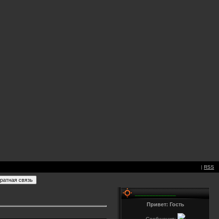
|
RSS
______________
Привет: Гость