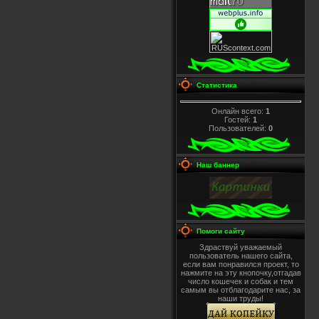
Статистика
Онлайн всего:
1
Гостей:
1
Пользователей:
0
Наш баннер
Помоги сайту
Здраствуй уважаемый
пользователь нашего сайта,
если вам понравился проект, то
нажмите на эту кнопочку,отгадав
число кошечек и собак и тем
самым вы отблагодарите нас, за
наши труды!