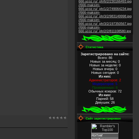
666.ucoz.ru/_ph/6/2/230166493.jpg
//666-maksim-
666.ucoz.ru/_ph/1/2/749064234.jpg
//666-maksim-
666.ucoz.ru/_ph/3/2/983149998.jpg
//666-maksim-
666.ucoz.ru/_ph/3/2/197350567.jpg
//666-maksim-
666.ucoz.ru/_ph/2/2/811108580.jpg
Статистика
Зарегистрировано на сайте:
Всего: 86
Новых за месяц: 0
Новых за неделю: 0
Новых вчера: 0
Новых сегодня: 0
Из них
:
Администраторов: 2
Модераторов: 5
Проверенных: 6
Обычных юзеров: 72
Из них
:
Парней: 58
Девушек: 26
Сайт зарегистрирован