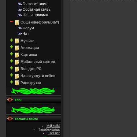
Гостевая книга
Обратная связь
Наши правила
Общение(форум,чат)
Форум
Чат
Музыка
Анимации
Картинки
Мобильный контент
Все для PC
Наши услуги online
Расскрутка
Теги
Таланты сайта
M@ksiM
Тарабанщица
FileFast