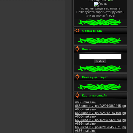
Сообщения:
Гость, мы рады вас видеть.
Пожалуйста зарегистрируйтесь
или авторизуйтесь!
Форма входа
Поиск
Сайт существует
Картинки онлайн
//666-maksim-
666.ucoz.ru/_ph/2/2/919862445.jpg
//666-maksim-
666.ucoz.ru/_ph/7/2/218187109.jpg
//666-maksim-
666.ucoz.ru/_ph/1/2/877421594.jpg
//666-maksim-
666.ucoz.ru/_ph/4/2/170458671.jpg
//666-maksim-