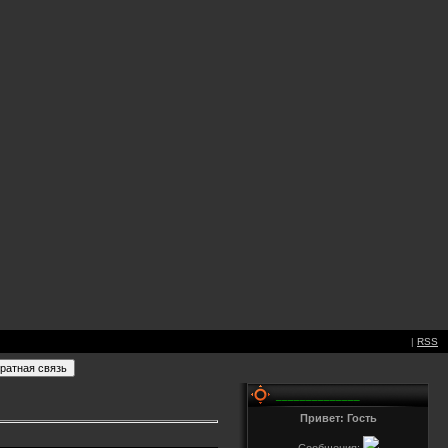
|
RSS
______________
Привет: Гость