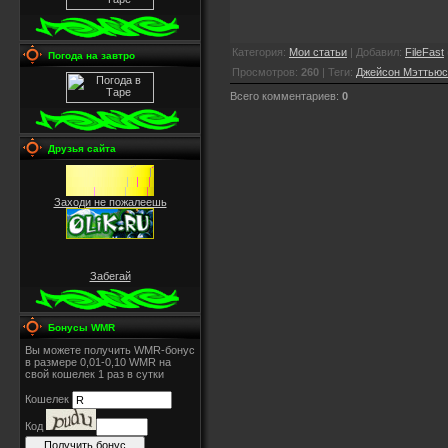
Категория
:
Мои статьи
|
Добавил
:
FileFast
Погода на завтро
Просмотров
:
260
|
Теги
:
Джейсон Мэттьюс
Всего комментариев
:
0
Друзья сайта
Заходи не пожалеешь
Забегай
Бонусы WMR
Вы можете получить WMR-бонус
в размере 0,01-0,10 WMR на
свой кошелек 1 раз в сутки
Кошелек
Код