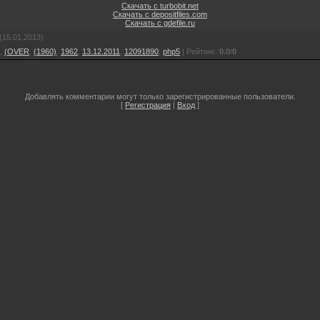
Скачать с turbobit.net
Скачать с depositfiles.com
Скачать с gdefile.ru
(15.01.2013)
,
(OVER
,
(1960)
,
1962
,
13.12.2011
,
12091890
,
php5
|
Рейтинг
:
0.0
/
0
Добавлять комментарии могут только зарегистрированные пользователи.
[
Регистрация
|
Вход
]