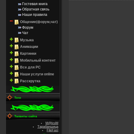
Гостевая книга
Обратная связь
Наши правила
Общение(форум,чат)
Форум
Чат
Музыка
Анимации
Картинки
Мобильный контент
Все для PC
Наши услуги online
Расскрутка
Теги
Таланты сайта
M@ksiM
Тарабанщица
FileFast