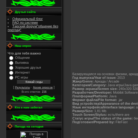
Друзья сайта
Официальный блог
FAQ по системе
Тарский форум"общение без
преград"
Наш опрос
Что для тебя важно
Общение
Выпивка
Хорошие друзья
Интернет
Базирующаяся на основах физики, аркадн
PC игры
Год выпуска/Year of issue:
2013
Жанр/Genre:
Аркада / Arcade
Категория/Category:
Java игры/Java ga
[
·
]
Результаты
Архив опросов
Размер экрана/Screen size:
240x320 320
Всего ответов:
216
Разработчик/Developer:
Mobibit Software
Платформа/Platform:
Java
Формат файла/File format:
.jar
Вид устройства/Appearance of the devi
Язык интерфейса/Interface language:
а
Кто к нам забегал
Размер/Size:
1,81 Mb
Touch Screen/Stylus:
есть/there are
Статус игры/The status of the game:
бес
Подготовил/Prepared by:
FileFast
Погода на сегодня