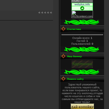
Статистика
Онлайн всего:
1
Гостей:
1
Пользователей:
0
Наш баннер
Помоги сайту
Здраствуй уважаемый
пользователь нашего сайта,
если вам понравился проект, то
нажмите на эту кнопочку,отгадав
число кошечек и собак и тем
самым вы отблагодарите нас, за
наши труды!