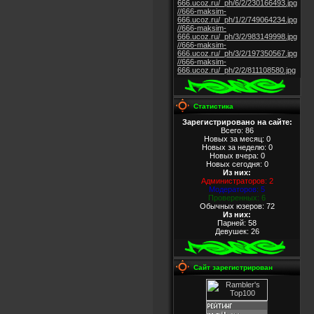
666.ucoz.ru/_ph/6/2/230166493.jpg
//666-maksim-
666.ucoz.ru/_ph/1/2/749064234.jpg
//666-maksim-
666.ucoz.ru/_ph/3/2/983149998.jpg
//666-maksim-
666.ucoz.ru/_ph/3/2/197350567.jpg
//666-maksim-
666.ucoz.ru/_ph/2/2/811108580.jpg
Статистика
Зарегистрировано на сайте:
Всего: 86
Новых за месяц: 0
Новых за неделю: 0
Новых вчера: 0
Новых сегодня: 0
Из них
:
Администраторов: 2
Модераторов: 5
Проверенных: 6
Обычных юзеров: 72
Из них
:
Парней: 58
Девушек: 26
Сайт зарегистрирован