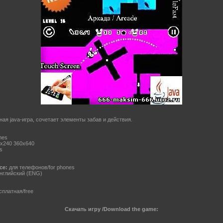
ая java-игра, сочетает элементы забав и действия.
mes
x240 360x640
s
ce:
для телефонов/for phones
нглийский (ENG)
платная/free
Скачать игру /Download the game: