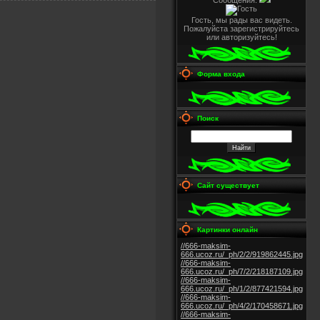
Сообщения:
Гость, мы рады вас видеть.
Пожалуйста зарегистрируйтесь
или авторизуйтесь!
Форма входа
Поиск
Сайт существует
Картинки онлайн
//666-maksim-
666.ucoz.ru/_ph/2/2/919862445.jpg
//666-maksim-
666.ucoz.ru/_ph/7/2/218187109.jpg
//666-maksim-
666.ucoz.ru/_ph/1/2/877421594.jpg
//666-maksim-
666.ucoz.ru/_ph/4/2/170458671.jpg
//666-maksim-