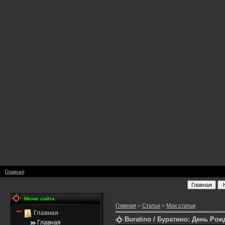
Главная
Меню сайта
Главная
»
Статьи
»
Мои статьи
Главная
Buratino / Буратино: День Р
Главная