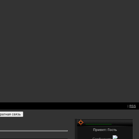
|
RSS
______________
Привет: Гость