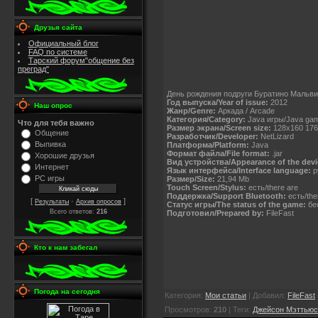
Друзья сайта
Официальный блог
FAQ по системе
Тарский форум"общение без
преград"
День рождения подруги Буратино Мальвин
Год выпуска/Year of issue:
2012
Наш опрос
Жанр/Genre:
Аркада / Arcade
Категория/Category:
Java игры/Java ga
Что для тебя важно
Размер экрана/Screen size:
128x160 176
Общение
Разработчик/Developer:
NetLizard
Выпивка
Платформа/Platform:
Java
Формат файла/File format:
.jar
Хорошие друзья
Вид устройства/Appearance of the devi
Интернет
Язык интерфейса/Interface language:
р
PC игры
Размер/Size:
21,94 Mb
Touch Screen/Stylus:
есть/there are
Поддержка/Support Bluetooth:
есть/th
[
·
]
Результаты
Архив опросов
Статус игры/The status of the game:
бес
Всего ответов:
216
Подготовил/Prepared by:
FileFast
Кто к нам забегал
Погода на сегодня
Категория
:
Мои статьи
|
Добавил
:
FileFast
Просмотров
:
210
|
Теги
:
Джейсон Мэттьюс