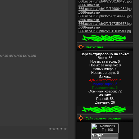
666.ucoz.ru/_ph/6/2/230166493.jpg
//666-maksim-
666.ucoz.ru/_ph/1/2/749064234.jpg
//666-maksim-
666.ucoz.ru/_ph/3/2/983149998.jpg
//666-maksim-
666.ucoz.ru/_ph/3/2/197350567.jpg
//666-maksim-
666.ucoz.ru/_ph/2/2/811108580.jpg
Статистика
Зарегистрировано на сайте:
0x640 480x800 640x480
Всего: 86
Новых за месяц: 0
Новых за неделю: 0
Новых вчера: 0
Новых сегодня: 0
Из них
:
Администраторов: 2
Модераторов: 5
Проверенных: 6
Обычных юзеров: 72
Из них
:
Парней: 58
Девушек: 26
Сайт зарегистрирован