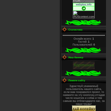
Статистика
Онлайн всего:
1
Гостей:
1
Пользователей:
0
Наш баннер
Помоги сайту
Здраствуй уважаемый
пользователь нашего сайта,
если вам понравился проект, то
нажмите на эту кнопочку,отгадав
число кошечек и собак и тем
самым вы отблагодарите нас, за
наши труды!