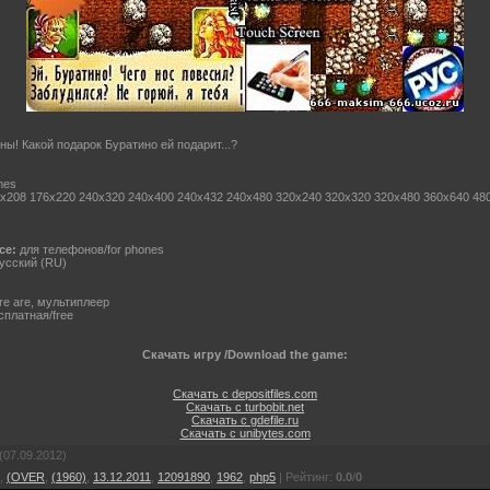
ы! Какой подарок Буратино ей подарит...?
mes
x208 176x220 240x320 240x400 240x432 240x480 320x240 320x320 320x480 360x640 48
ce:
для телефонов/for phones
усский (RU)
ere are, мультиплеер
платная/free
Скачать игру /Download the game:
Скачать с depositfiles.com
Скачать с turbobit.net
Скачать с gdefile.ru
Скачать с unibytes.com
(07.09.2012)
,
(OVER
,
(1960)
,
13.12.2011
,
12091890
,
1962
,
php5
|
Рейтинг
:
0.0
/
0