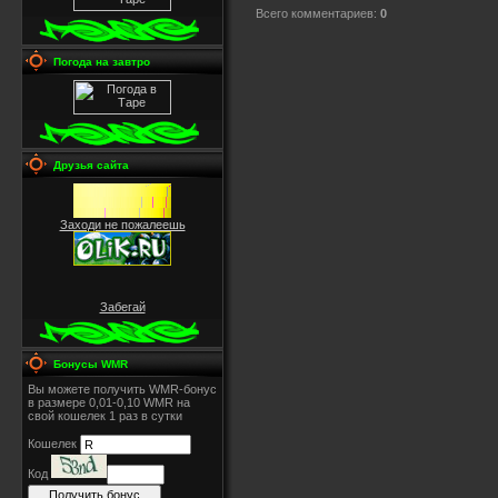
Всего комментариев
:
0
Погода на завтро
Друзья сайта
Заходи не пожалеешь
Забегай
Бонусы WMR
Вы можете получить WMR-бонус
в размере 0,01-0,10 WMR на
свой кошелек 1 раз в сутки
Кошелек
Код