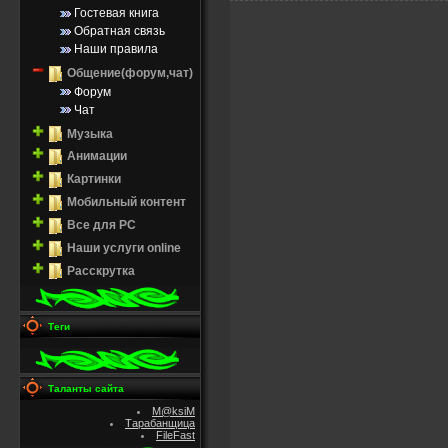
Гостевая книга
Обратная связь
Наши правила
Общение(форум,чат)
Форум
Чат
Музыка
Анимации
Картинки
Мобильный контент
Все для PC
Наши услуги online
Расскрутка
Теги
Таланты сайта
M@ksiM
Тарабанщица
FileFast