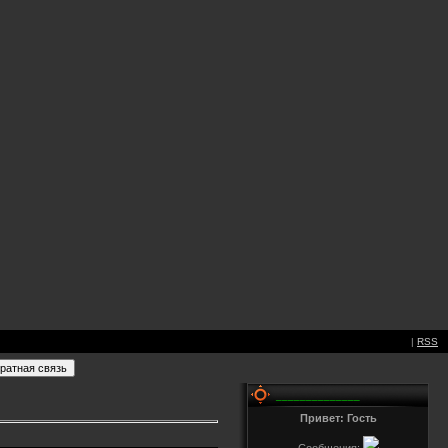
|
RSS
______________
Привет: Гость