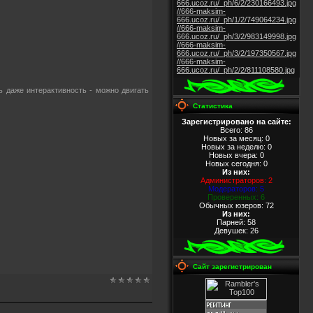
666.ucoz.ru/_ph/6/2/230166493.jpg
//666-maksim-
666.ucoz.ru/_ph/1/2/749064234.jpg
//666-maksim-
666.ucoz.ru/_ph/3/2/983149998.jpg
//666-maksim-
666.ucoz.ru/_ph/3/2/197350567.jpg
//666-maksim-
666.ucoz.ru/_ph/2/2/811108580.jpg
ь даже интерактивность - можно двигать
Статистика
Зарегистрировано на сайте:
Всего: 86
Новых за месяц: 0
Новых за неделю: 0
Новых вчера: 0
Новых сегодня: 0
Из них
:
Администраторов: 2
Модераторов: 5
Проверенных: 6
Обычных юзеров: 72
Из них
:
Парней: 58
Девушек: 26
Сайт зарегистрирован