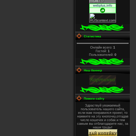
Статистика
Онлайн всего:
1
Гостей:
1
Пользователей:
0
Наш баннер
Помоги сайту
Здраствуй уважаемый
пользователь нашего сайта,
если вам понравился проект, то
нажмите на эту кнопочку,отгадав
число кошечек и собак и тем
самым вы отблагодарите нас, за
наши труды!