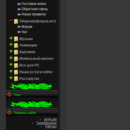
Гостевая книга
Обратная связь
Наши правила
Общение(форум,чат)
Форум
Чат
Музыка
Анимации
Картинки
Мобильный контент
Все для PC
Наши услуги online
Расскрутка
Теги
Таланты сайта
M@ksiM
Тарабанщица
FileFast