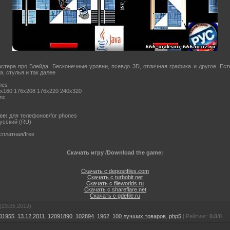
астера про Блейда. Бесконечные уровни, псевдо 3D, отличная графика и другое. Ест
, стулья и так далее
mes
х160 176x208 176x220 240x320
nc
ce:
для телефонов/for phones
усский (RU)
платная/free
Скачать игру /Download the game:
Скачать с depositfiles.com
Скачать с turbobit.net
Скачать с fileworlds.ru
Скачать с shareflare.net
Скачать с gdefile.ru
(23.05.2012)
11955
,
13.12.2011
,
12091890
,
102894
,
1962
,
100 лучших товаров
,
php5
|
Рейтинг
:
0.0
/
0