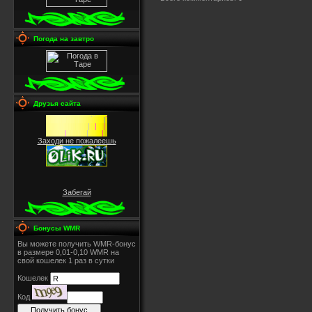
Погода на завтро
Друзья сайта
Заходи не пожалеешь
Забегай
Бонусы WMR
Вы можете получить WMR-бонус
в размере 0,01-0,10 WMR на
свой кошелек 1 раз в сутки
Кошелек
Код