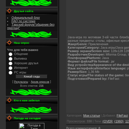
Друзья сайта
Официальный блог
FAQ по системе
Тарский форум"общение без
преград"
Java-игра по мотивам 3-ей части блокб
разные предметы: столы, офисные кресла
Наш опрос
Жанр/Genre:
Приключения
Категория/Category:
Java игры/Java ga
Что для тебя важно
Размер экрана/Screen size:
128x128 128
Общение
Разработчик/Developer:
Mforma Group, I
Платформа/Platform:
Java
Выпивка
Формат файла/File format:
.jar
Хорошие друзья
Вид устройства/Appearance of the devi
Интернет
Язык интерфейса/Interface language:
р
Размер/Size:
1,36 Mb
PC игры
Статус игры/The status of the game:
бес
Подготовил/Prepared by:
FileFast
[
·
]
Результаты
Архив опросов
Всего ответов:
216
Кто к нам забегал
Категория
:
Мои статьи
|
Добавил
:
FileFast
Погода на сегодня
Просмотров
:
330
|
Теги
:
(OVER
,
(1960)
,
12
Всего комментариев
:
0