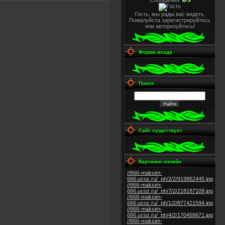
Сообщения:
Гость, мы рады вас видеть.
Пожалуйста зарегистрируйтесь
или авторизуйтесь!
Форма входа
Поиск
Сайт существует
Картинки онлайн
//666-maksim-
666.ucoz.ru/_ph/2/2/919862445.jpg
//666-maksim-
666.ucoz.ru/_ph/7/2/218187109.jpg
//666-maksim-
666.ucoz.ru/_ph/1/2/877421594.jpg
//666-maksim-
666.ucoz.ru/_ph/4/2/170458671.jpg
//666-maksim-