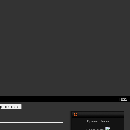
|
RSS
______________
Привет: Гость