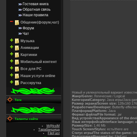
Гостевая книга
Обратная связь
Наши правила
Общение(форум,чат)
Форум
Чат
Музыка
Анимации
Картинки
Мобильный контент
Все для PC
Наши услуги online
Расскрутка
Новый и увлекательный вариант известн
Жанр/Genre:
Логические / Logical
Категория/Category:
Java игры/Java ga
Теги
Размер экрана/Screen size:
128х160 176
Разработчик/Developer:
Butterfly-effecte
Платформа/Platform:
Java
Формат файла/File format:
.jar
Вид устройства/Appearance of the devi
Таланты сайта
Язык интерфейса/Interface language:
а
Размер/Size:
1,46 Mb
M@ksiM
Touch Screen/Stylus:
есть/there are
Тарабанщица
Статус игры/The status of the game:
бес
FileFast
Подготовил/Prepared by:
FileFast