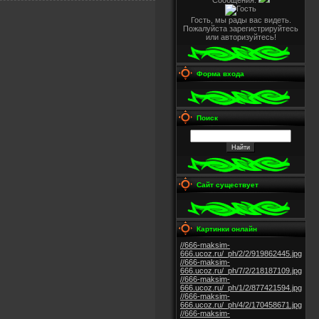
Сообщения:
Гость, мы рады вас видеть.
Пожалуйста зарегистрируйтесь
или авторизуйтесь!
Форма входа
Поиск
Сайт существует
Картинки онлайн
//666-maksim-
666.ucoz.ru/_ph/2/2/919862445.jpg
//666-maksim-
666.ucoz.ru/_ph/7/2/218187109.jpg
//666-maksim-
666.ucoz.ru/_ph/1/2/877421594.jpg
//666-maksim-
666.ucoz.ru/_ph/4/2/170458671.jpg
//666-maksim-