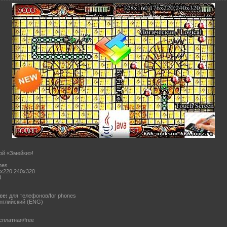
ой «Змейки»!
mes
х220 240х320
d
ce:
для телефонов/for phones
нглийский (ENG)
платная/free