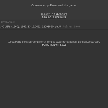
Скачать игру /Download the game:
Скачать с turbobit.net
Скачать с gdefile.ru
(10.05.2013)
,
(OVER
,
(1960)
,
1962
,
13.12.2011
,
12091890
,
php5
|
Рейтинг
:
0.0
/
0
Добавлять комментарии могут только зарегистрированные пользователи.
[
Регистрация
|
Вход
]