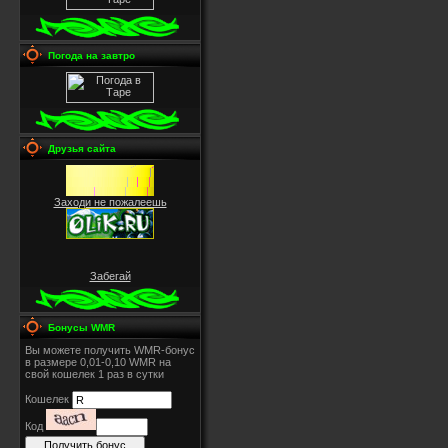
Погода на завтро
Друзья сайта
Заходи не пожалеешь
Забегай
Бонусы WMR
Вы можете получить WMR-бонус
в размере 0,01-0,10 WMR на
свой кошелек 1 раз в сутки
Кошелек
Код