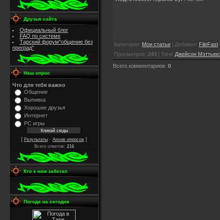
Друзья сайта
Официальный блог
FAQ по системе
Тарский форум"общение без
Категория
:
Мои статьи
|
Добавил
:
FileFast
преград"
Просмотров
:
243
|
Теги
:
Джейсон Мэттьюс
Всего комментариев
:
0
Наш опрос
Что для тебя важно
Общение
Выпивка
Хорошие друзья
Интернет
PC игры
[
·
]
Результаты
Архив опросов
Всего ответов:
216
Кто к нам забегал
Погода на сегодня