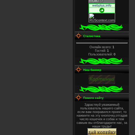
Статистика
Онлайн всего:
1
Гостей:
1
Пользователей:
0
Наш баннер
Помоги сайту
Здраствуй уважаемый
пользователь нашего сайта,
если вам понравился проект, то
нажмите на эту кнопочку,отгадав
число кошечек и собак и тем
самым вы отблагодарите нас, за
наши труды!