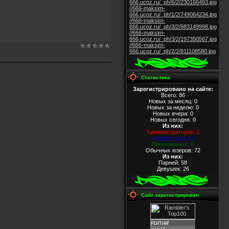
666.ucoz.ru/_ph/6/2/230166493.jpg
//666-maksim-
666.ucoz.ru/_ph/1/2/749064234.jpg
//666-maksim-
666.ucoz.ru/_ph/3/2/983149998.jpg
//666-maksim-
666.ucoz.ru/_ph/3/2/197350567.jpg
//666-maksim-
666.ucoz.ru/_ph/2/2/811108580.jpg
Статистика
Зарегистрировано на сайте:
Всего: 86
Новых за месяц: 0
Новых за неделю: 0
Новых вчера: 0
Новых сегодня: 0
Из них
:
Администраторов: 2
Модераторов: 5
Проверенных: 6
Обычных юзеров: 72
Из них
:
Парней: 58
Девушек: 26
Сайт зарегистрирован