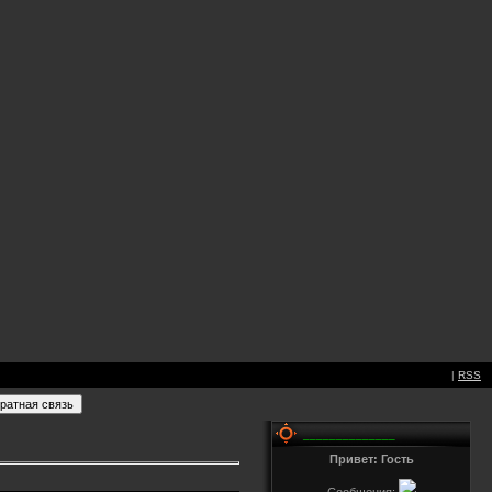
|
RSS
______________
Привет: Гость