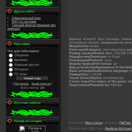
Друзья сайта
Официальный блог
FAQ по системе
Тарский форум"общение без
преград"
Викинги атакуют! Был похищен племян
волшебным зельем, придающий им нечел
Наш опрос
Жанр/Genre:
Action
Категория/Category:
Java игры/Java ga
Что для тебя важно
Размер экрана/Screen size:
176x208 176
Общение
Разработчик/Developer:
In-Fusio
Выпивка
Платформа/Platform:
Java
Формат файла/File format:
.jar
Хорошие друзья
Вид устройства/Appearance of the devi
Интернет
Язык интерфейса/Interface language:
р
PC игры
Размер/Size:
1,40 Mb
Touch Screen/Stylus:
есть/there are
Статус игры/The status of the game:
бес
[
·
]
Результаты
Архив опросов
Подготовил/Prepared by:
FileFast
Всего ответов:
216
Кто к нам забегал
Погода на сегодня
Категория
:
Мои статьи
|
Добавил
:
FileFast
Просмотров
:
219
|
Теги
:
Джейсон Мэттьюс