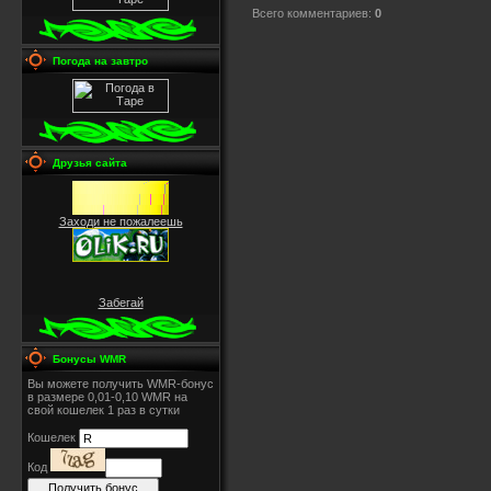
Всего комментариев
:
0
Погода на завтро
Друзья сайта
Заходи не пожалеешь
Забегай
Бонусы WMR
Вы можете получить WMR-бонус
в размере 0,01-0,10 WMR на
свой кошелек 1 раз в сутки
Кошелек
Код