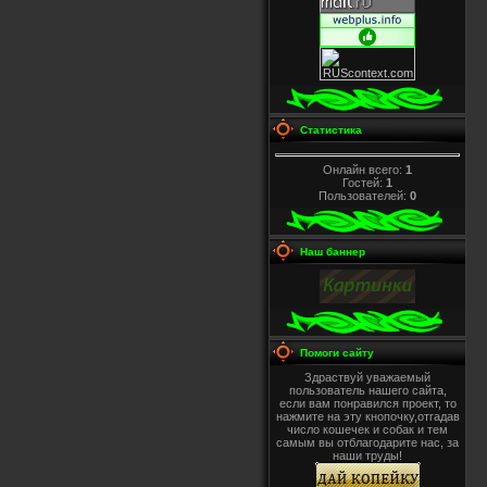
Статистика
Онлайн всего:
1
Гостей:
1
Пользователей:
0
Наш баннер
Помоги сайту
Здраствуй уважаемый
пользователь нашего сайта,
если вам понравился проект, то
нажмите на эту кнопочку,отгадав
число кошечек и собак и тем
самым вы отблагодарите нас, за
наши труды!