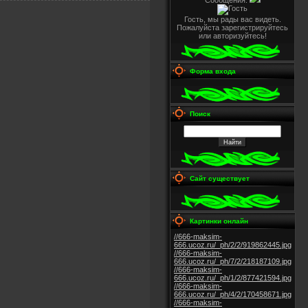
Сообщения:
Гость, мы рады вас видеть.
Пожалуйста зарегистрируйтесь
или авторизуйтесь!
Форма входа
Поиск
Сайт существует
Картинки онлайн
//666-maksim-
666.ucoz.ru/_ph/2/2/919862445.jpg
//666-maksim-
666.ucoz.ru/_ph/7/2/218187109.jpg
//666-maksim-
666.ucoz.ru/_ph/1/2/877421594.jpg
//666-maksim-
666.ucoz.ru/_ph/4/2/170458671.jpg
//666-maksim-