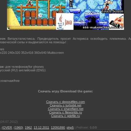
ник Виталстатистикса. Предводитель просит Астерикса освободить племяника. А
овеческой силы и выдвигаются на помощь!
mes
x220 240x320 352x416 360x640 Multiscreen
ce:
для телефонов/for phones
усский (RU) английский (ENG)
платная/free
Скачать игру /Download the game:
Скачать с depositfiles.com
Скачать с turbobit.net
Скачать с shareflare.net
Скачать с fileworlds.ru
Скачать с gdefile.ru
(04.07.2012)
,
(OVER
,
(1960)
,
1962
,
13.12.2011
,
12091890
,
php5
|
Рейтинг
:
0.0
/
0