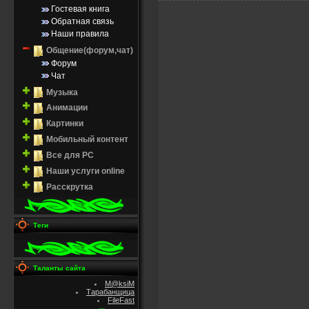
Гостевая книга
Обратная связь
Наши правила
Общение(форум,чат)
Форум
Чат
Музыка
Анимации
Картинки
Мобильный контент
Все для PC
Наши услуги online
Расскрутка
Теги
Таланты сайта
M@ksiM
Тарабанщица
FileFast