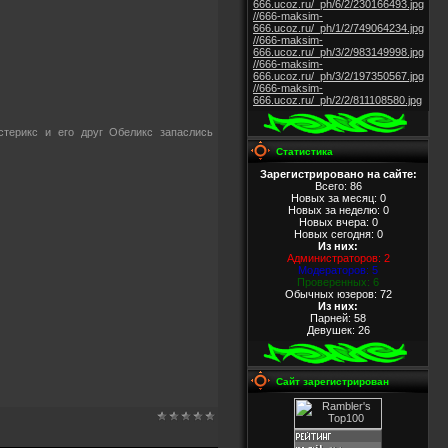
666.ucoz.ru/_ph/6/2/230166493.jpg
//666-maksim-
666.ucoz.ru/_ph/1/2/749064234.jpg
//666-maksim-
666.ucoz.ru/_ph/3/2/983149998.jpg
//666-maksim-
666.ucoz.ru/_ph/3/2/197350567.jpg
//666-maksim-
666.ucoz.ru/_ph/2/2/811108580.jpg
стерикс и его друг Обеликс запаслись
Статистика
Зарегистрировано на сайте:
Всего: 86
Новых за месяц: 0
Новых за неделю: 0
Новых вчера: 0
Новых сегодня: 0
Из них
:
Администраторов: 2
Модераторов: 5
Проверенных: 6
Обычных юзеров: 72
Из них
:
Парней: 58
Девушек: 26
Сайт зарегистрирован